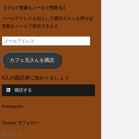
【ブログ更新をメールで受取る】
メールアドレスを記入して購読ボタンを押せば
更新をメールで受信できます。
メ
ー
ル
カフェ兄さんを購読
ア
ド
4人の購読者に加わりましょう
レ
ス
購読する
Instagram
Twitter でフォロー
ツイート