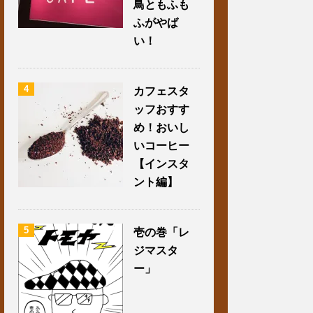
鳥ともふも
ふがやば
い！
4
カフェスタ
ッフおすす
め！おいし
いコーヒー
【インスタ
ント編】
5
壱の巻「レ
ジマスタ
ー」