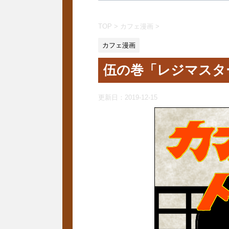
TOP
>
カフェ漫画
>
カフェ漫画
伍の巻「レジマスタ
更新日：
2019-12-15