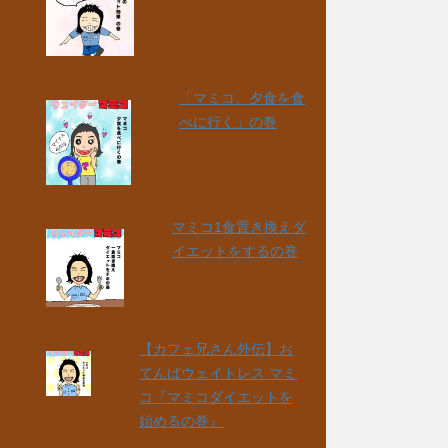
「マミコ、夕食を食
べに行く」の巻
マミコ1食置き換えダ
イエットをするの巻
【カフェ兄さん外伝】お
てんばウェイトレス マミ
コ『マミコダイエットを
始めるの巻』