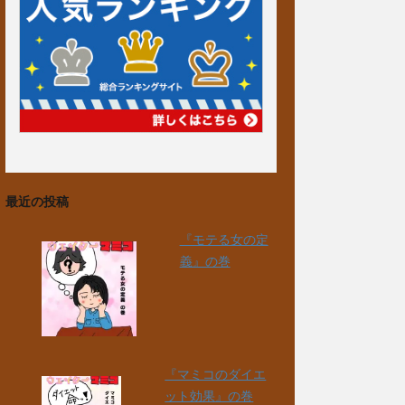
最近の投稿
『モテる女の定
義』の巻
『マミコのダイエ
ット効果』の巻