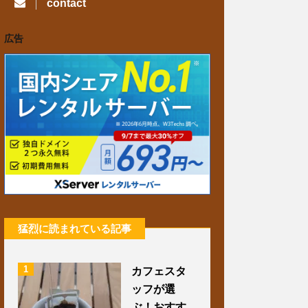
contact
c
s
i
広告
e
t
t
b
a
t
o
g
e
o
r
r
k
a
m
猛烈に読まれている記事
1
カフェスタ
ッフが選
ぶ！おすす