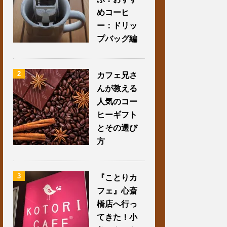
めコーヒ
ー：ドリッ
プバッグ編
2
カフェ兄さ
んが教える
人気のコー
ヒーギフト
とその選び
方
3
『ことりカ
フェ』心斎
橋店へ行っ
てきた！小