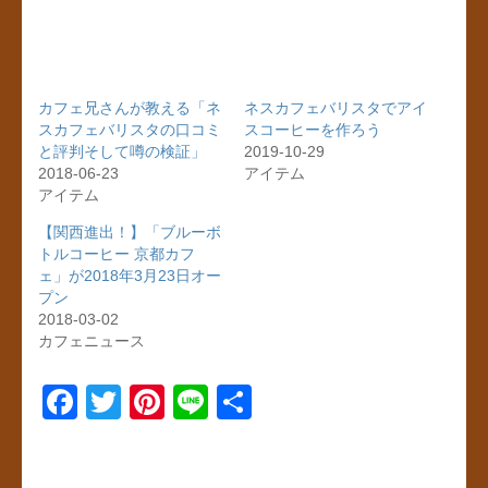
カフェ兄さんが教える「ネ
ネスカフェバリスタでアイ
スカフェバリスタの口コミ
スコーヒーを作ろう
と評判そして噂の検証」
2019-10-29
2018-06-23
アイテム
アイテム
【関西進出！】「ブルーボ
トルコーヒー 京都カフ
ェ」が2018年3月23日オー
プン
2018-03-02
カフェニュース
F
T
Pi
Li
共
a
wi
nt
n
有
c
tt
er
e