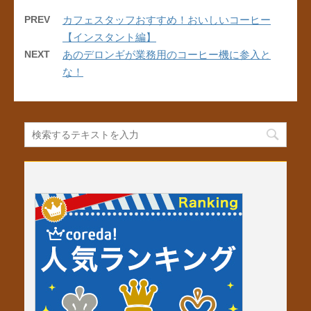
c
tt
er
e
e
er
e
PREV
カフェスタッフおすすめ！おいしいコーヒー
【インスタント編】
b
st
NEXT
あのデロンギが業務用のコーヒー機に参入と
o
な！
o
k