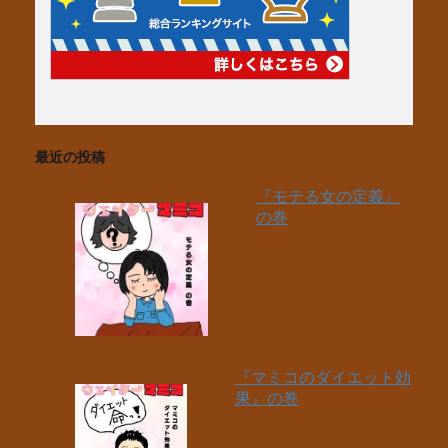
最近の投稿
『モテる女の定義』
の巻
『マミコのダイエット効
果』の巻