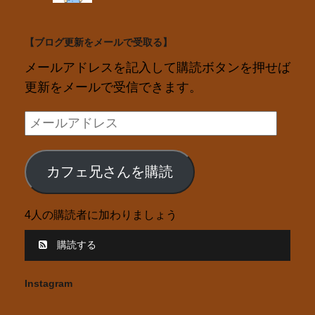
【ブログ更新をメールで受取る】
メールアドレスを記入して購読ボタンを押せば
更新をメールで受信できます。
メ
ー
ル
カフェ兄さんを購読
ア
ド
4人の購読者に加わりましょう
レ
ス
購読する
Instagram