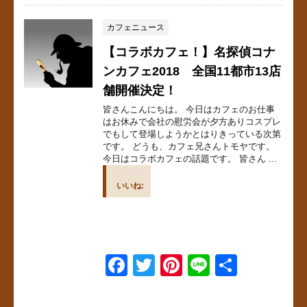
c
tt
er
e
e
er
e
カフェニュース
b
st
【コラボカフェ！】名探偵コナ
o
ンカフェ2018 全国11都市13店
舗開催決定！
o
皆さんこんにちは。 今日はカフェのお仕事
k
はお休みで会社の慰労会が夕方ありコスプレ
でもして登場しようかとはりきっている次第
です。 どうも、カフェ兄さんトモヤです。
今日はコラボカフェの話題です。 皆さん ...
いいね:
F
T
Pi
Li
共
a
wi
nt
n
有