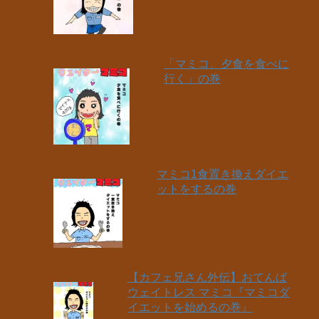
「マミコ、夕食を食べに
行く」の巻
マミコ1食置き換えダイエ
ットをするの巻
【カフェ兄さん外伝】おてんば
ウェイトレス マミコ『マミコダ
イエットを始めるの巻』