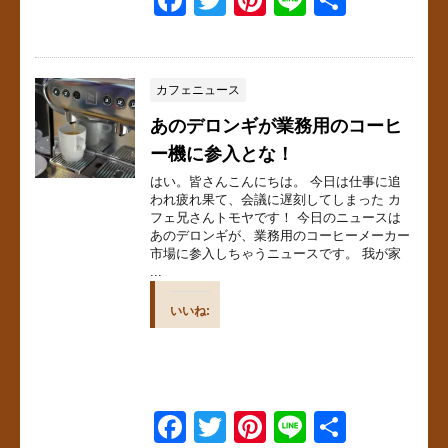
a
wi
nt
n
有
c
tt
er
e
e
er
e
カフェニュース
b
st
あのデロンギが業務用のコーヒ
o
ー機に参入とな！
はい。皆さんこんにちは。 今日は仕事に追
o
われ疲れ果て、会議に遅刻してしまった カ
k
フェ兄さんトモヤです！ 今日のニュースは
あのデロンギが、業務用のコーヒーメーカー
市場に参入しちゃうニュースです。 我が家
...
いいね:
F
T
Pi
Li
共