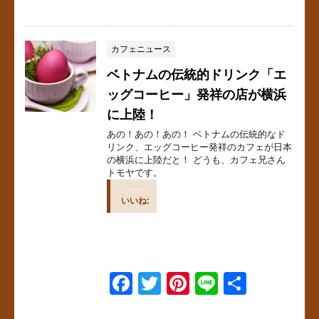
a
wi
nt
n
有
c
tt
er
e
e
er
e
カフェニュース
b
st
ベトナムの伝統的ドリンク「エ
o
ッグコーヒー」発祥の店が横浜
に上陸！
o
あの！あの！あの！ ベトナムの伝統的なド
k
リンク、エッグコーヒー発祥のカフェが日本
の横浜に上陸だと！ どうも、カフェ兄さん
トモヤです。
いいね:
F
T
Pi
Li
共
a
wi
nt
n
有