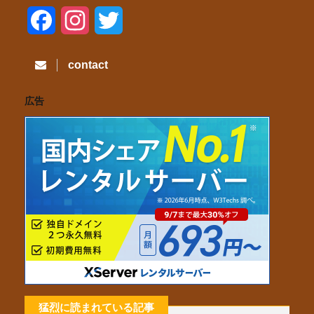
F
I
T
a
n
w
contact
c
s
i
広告
e
t
t
b
a
t
o
g
e
o
r
r
k
a
m
猛烈に読まれている記事