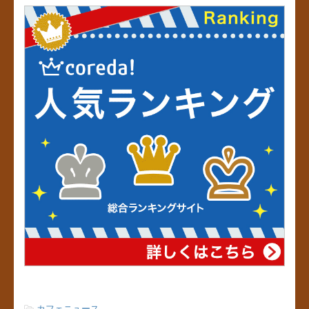
e
er
e
b
st
o
o
k
-
カフェニュース