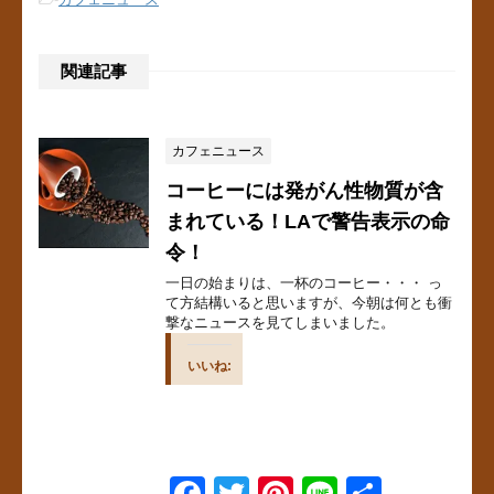
関連記事
カフェニュース
コーヒーには発がん性物質が含
まれている！LAで警告表示の命
令！
一日の始まりは、一杯のコーヒー・・・ っ
て方結構いると思いますが、今朝は何とも衝
撃なニュースを見てしまいました。
いいね:
F
T
Pi
Li
共