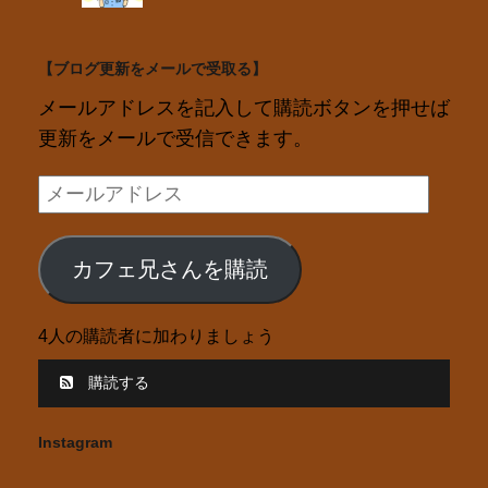
【ブログ更新をメールで受取る】
メールアドレスを記入して購読ボタンを押せば
更新をメールで受信できます。
メ
ー
ル
カフェ兄さんを購読
ア
ド
4人の購読者に加わりましょう
レ
ス
購読する
Instagram