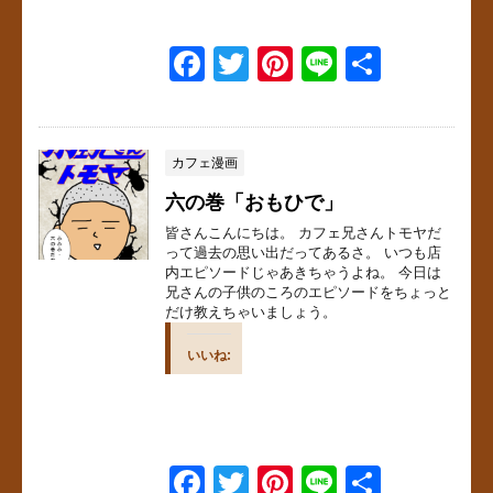
F
T
Pi
Li
共
a
wi
nt
n
有
c
tt
er
e
e
er
e
カフェ漫画
b
st
六の巻「おもひで」
o
皆さんこんにちは。 カフェ兄さんトモヤだ
って過去の思い出だってあるさ。 いつも店
o
内エピソードじゃあきちゃうよね。 今日は
兄さんの子供のころのエピソードをちょっと
k
だけ教えちゃいましょう。
いいね:
F
T
Pi
Li
共