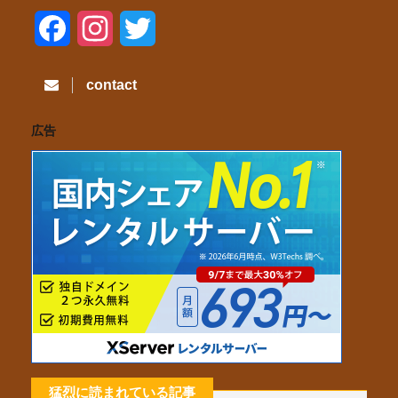
F
I
T
a
n
w
contact
c
s
i
広告
e
t
t
b
a
t
o
g
e
o
r
r
k
a
m
猛烈に読まれている記事