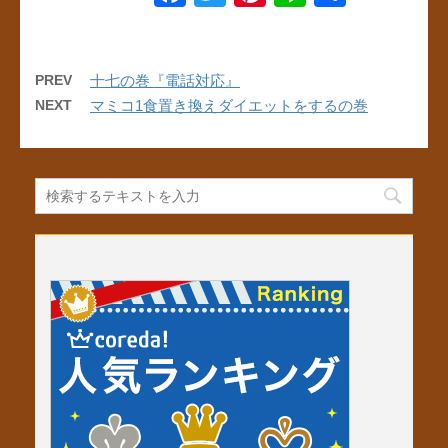
a
wi
nt
n
有
c
tt
er
e
e
er
e
PREV
十七の巻『電話対応』
NEXT
マミコ1食置き換えダイエットをするの巻
b
st
o
o
k