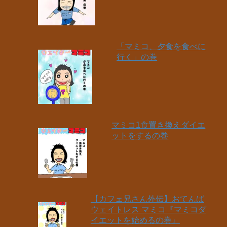
「マミコ、夕食を食べに
行く」の巻
マミコ1食置き換えダイエ
ットをするの巻
【カフェ兄さん外伝】おてんば
ウェイトレス マミコ『マミコダ
イエットを始めるの巻』