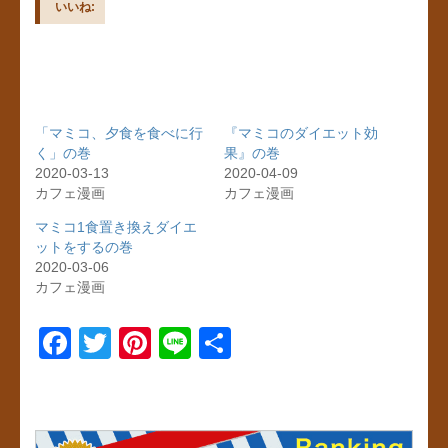
いいね:
「マミコ、夕食を食べに行
『マミコのダイエット効
く」の巻
果』の巻
2020-03-13
2020-04-09
カフェ漫画
カフェ漫画
マミコ1食置き換えダイエ
ットをするの巻
2020-03-06
カフェ漫画
F
T
Pi
Li
共
a
wi
nt
n
有
c
tt
er
e
e
er
e