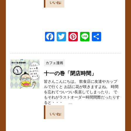
いいね:
F
T
Pi
Li
共
a
wi
nt
n
有
c
tt
er
e
e
er
e
カフェ漫画
b
st
十一の巻「閉店時間」
o
皆さんこんにちは。 飲食店に友達やカップ
ルで行くと お話に花が咲きますよね。 時間
o
を忘れてついつい長居してしまったり。 で
もそれがラストオーダー時間間際だったりす
k
ると・・・ ...
いいね: