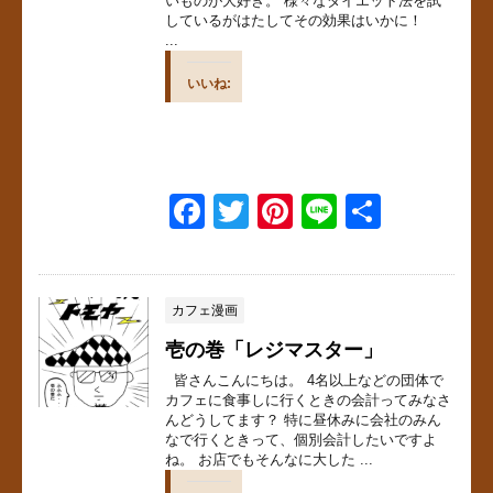
いものが大好き。 様々なダイエット法を試
しているがはたしてその効果はいかに！
...
いいね:
F
T
Pi
Li
共
a
wi
nt
n
有
c
tt
er
e
e
er
e
カフェ漫画
b
st
壱の巻「レジマスター」
o
皆さんこんにちは。 4名以上などの団体で
カフェに食事しに行くときの会計ってみなさ
o
んどうしてます？ 特に昼休みに会社のみん
なで行くときって、個別会計したいですよ
k
ね。 お店でもそんなに大した ...