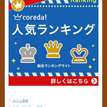
b
st
o
o
k
-
カフェ漫画