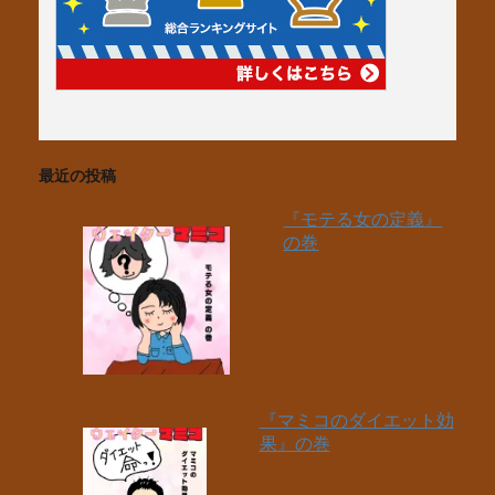
最近の投稿
『モテる女の定義』
の巻
『マミコのダイエット効
果』の巻