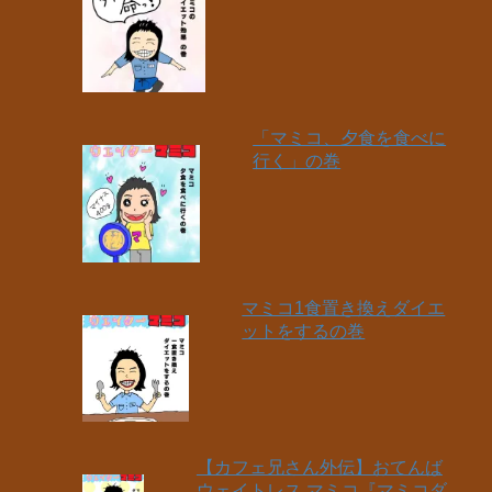
「マミコ、夕食を食べに
行く」の巻
マミコ1食置き換えダイエ
ットをするの巻
【カフェ兄さん外伝】おてんば
ウェイトレス マミコ『マミコダ