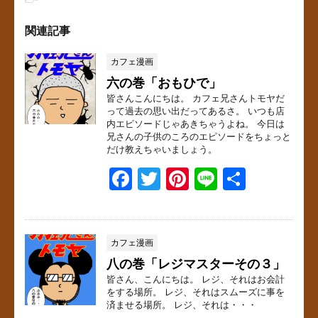
関連記事
カフェ漫画
六の巻「おもひで」
皆さんこんにちは。 カフェ兄さんトモヤだ
って過去の思い出だってあるさ。 いつも店
内エピソードじゃあきちゃうよね。 今日は
兄さんの子供のころのエピソードをちょっと
だけ教えちゃいましょう。
F
T
Pi
Li
共
a
wi
nt
n
有
c
tt
er
e
e
er
e
カフェ漫画
八の巻「レジマスターその３」
b
st
皆さん、こんにちは。 レジ、それはお会計
o
をする場所。 レジ、それはスムーズに事を
済ませる場所。 レジ、それは・・・
o