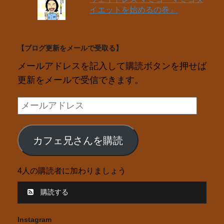
イエットを始めるの巻』
【ブログ更新をメールで受取る】
メールアドレスを記入して購読ボタンを押せば
更新をメールで受信できます。
メ
ー
ル
カフェ兄さんを購読
ア
ド
4人の購読者に加わりましょう
レ
ス
購読する
Instagram