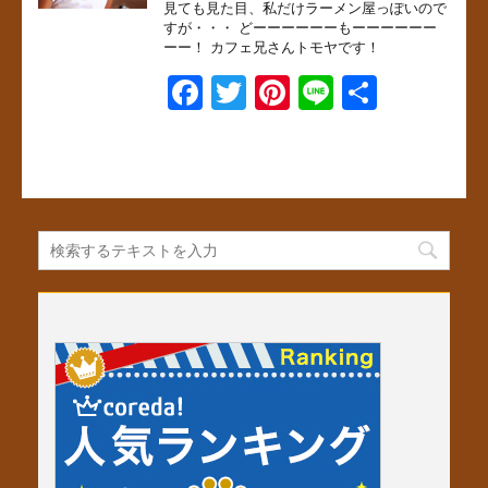
見ても見た目、私だけラーメン屋っぽいので
o
すが・・・ どーーーーーーもーーーーーー
ーー！ カフェ兄さんトモヤです！
k
F
T
Pi
Li
共
a
wi
nt
n
有
c
tt
er
e
e
er
e
b
st
o
o
k