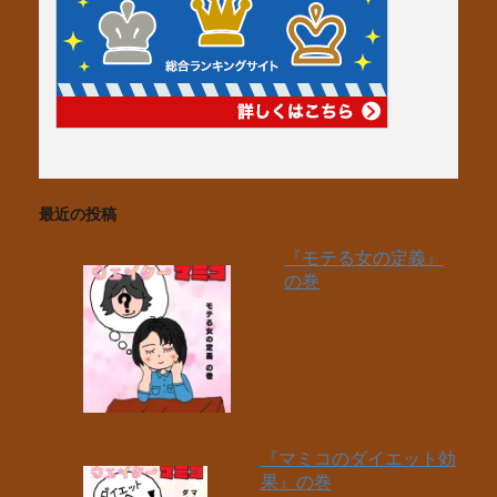
最近の投稿
『モテる女の定義』
の巻
『マミコのダイエット効
果』の巻