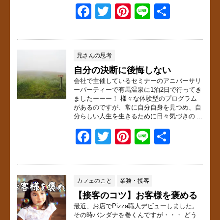
F
T
Pi
Li
共
k
a
wi
nt
n
有
c
tt
er
e
e
er
e
兄さんの思考
自分の決断に後悔しない
b
st
会社で主催しているセミナーのアニバーサリ
o
ーパーティーで有馬温泉に1泊2日で行ってき
ましたーーー！ 様々な体験型のプログラム
o
があるのですが、常に自分自身を見つめ、自
分らしい人生を生きるために日々気づきの ...
k
F
T
Pi
Li
共
a
wi
nt
n
有
c
tt
er
e
e
er
e
カフェのこと
業務・接客
【接客のコツ】お客様を褒める
b
st
最近、お店でPizza職人デビューしました。
o
その時バンダナを巻くんですが・・・ どう