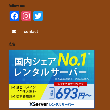
follow me
F
I
T
a
n
w
contact
c
s
i
広告
e
t
t
b
a
t
o
g
e
o
r
r
k
a
m