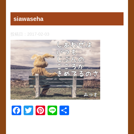
siawaseha
投稿日：
2017-02-03
F
T
Pi
Li
共
a
wi
nt
n
有
c
tt
er
e