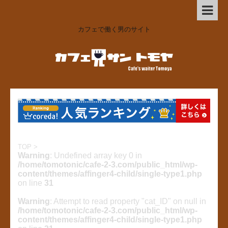
カフェで働く男のサイト
TOP
>
Warning
: Undefined array key 0 in
/home/tomotonic/cafe-2-3.com/public_html/wp-
content/themes/affinger4-child/single-type1.php
on line
31
Warning
: Attempt to read property "cat_ID" on null in
/home/tomotonic/cafe-2-3.com/public_html/wp-
content/themes/affinger4-child/single-type1.php