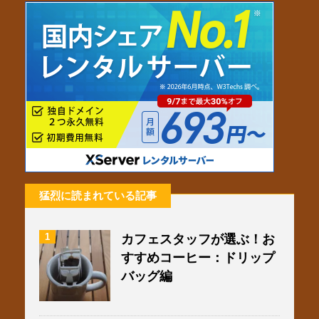
b
a
t
o
g
e
o
r
r
k
a
m
猛烈に読まれている記事
1
カフェスタッフが選ぶ！お
すすめコーヒー：ドリップ
バッグ編