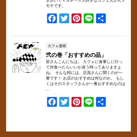
きおいでマヨネーズ大好きなカフェ兄さんト
モヤです。
F
T
Pi
Li
共
a
wi
nt
n
有
c
tt
er
e
e
er
e
カフェ漫画
弐の巻「おすすめの品」
b
st
皆さんこんにちは。 カフェに食事しに行っ
o
て何食べたらいいか迷う時ってありますよ
ね。 そんな時には、店員さんに聞くのが一
o
番です！ お店のおすすめは何なのか。 もし
くはそのスタッフさんが一番おすすめなのは
k
...
F
T
Pi
Li
共
a
wi
nt
n
有
c
tt
er
e
e
er
e