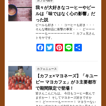
e
er
e
カフェ×雑学
我々が大好きなコーヒーやビー
b
st
ルは「味ではなく心の影響」だ
o
った説
o
ビールも好き・・・ コーヒーも好き・・・
そんな嗜好品に衝撃の事実・・・ どーーー
k
ーーーもーーーーーーーー！ カフェ兄さん
トモヤです。
F
T
Pi
Li
共
a
wi
nt
n
有
c
tt
er
e
e
er
e
カフェニュース
【カフェ×マヨネーズ】「キユー
b
st
ピー マヨカフェ」が３主要都市
o
で期間限定で登場！
o
皆さんこんにちは。 今日もコーヒー飲んで
ますかー！ そしてマヨネーズ好きですか
k
ー！ どーーーーもーーーー！ マヨラーない