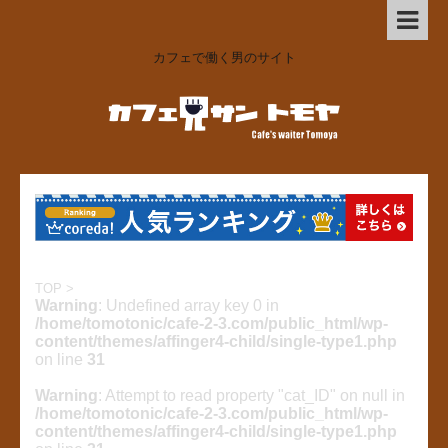
カフェで働く男のサイト
TOP
>
Warning
: Undefined array key 0 in
/home/tomotonic/cafe-2-3.com/public_html/wp-
content/themes/affinger4-child/single-type1.php
on line
31
Warning
: Attempt to read property "cat_ID" on null in
/home/tomotonic/cafe-2-3.com/public_html/wp-
content/themes/affinger4-child/single-type1.php