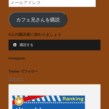
メ
ー
ル
カフェ兄さんを購読
ア
ド
4人の購読者に加わりましょう
レ
ス
購読する
Instagram
Twitter でフォロー
ツイート