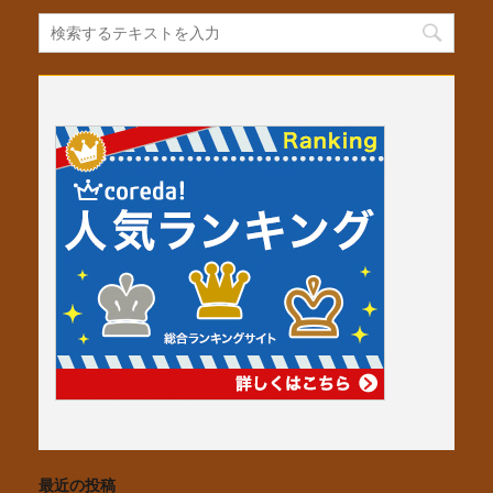
b
st
o
o
k
最近の投稿