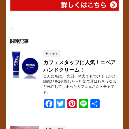
-
関連記事
アイテム
カフェスタッフに人気！ニベア
ハンドクリーム！
こんにちは。 先日、体力でもつけようかと
縄跳びを1分間したら担架で運ばれそうなほ
ど死亡してしまったカフェ兄さんトモヤで
す。
F
T
Pi
Li
共
a
wi
nt
n
有
c
tt
er
e