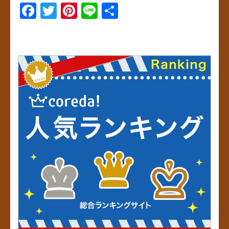
F
T
Pi
Li
共
a
wi
nt
n
有
c
tt
er
e
e
er
e
b
st
o
o
k