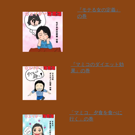
『モテる女の定義』
の巻
『マミコのダイエット効
果』の巻
「マミコ、夕食を食べに
行く」の巻