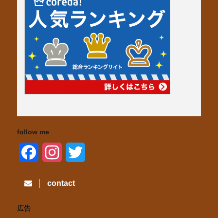
follow me
F
I
T
a
n
w
contact
c
s
i
広告
e
t
t