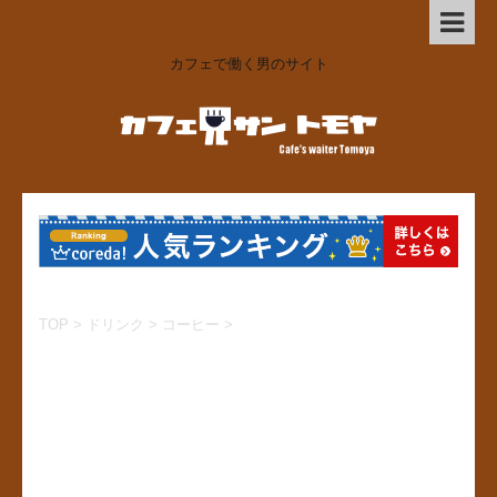
カフェで働く男のサイト
TOP
>
ドリンク
>
コーヒー
>