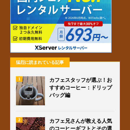
o
g
e
o
r
r
k
a
m
猛烈に読まれている記事
1
カフェスタッフが選ぶ！お
すすめコーヒー：ドリップ
バッグ編
2
カフェ兄さんが教える人気
のコーヒーギフトとその選