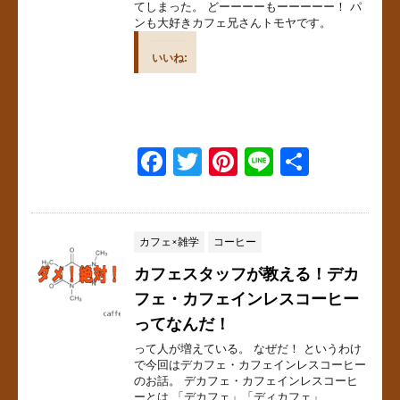
てしまった。 どーーーーもーーーーー！ パ
ンも大好きカフェ兄さんトモヤです。
いいね:
F
T
Pi
Li
共
a
wi
nt
n
有
c
tt
er
e
e
er
e
カフェ×雑学
コーヒー
b
st
カフェスタッフが教える！デカ
o
フェ・カフェインレスコーヒー
ってなんだ！
o
って人が増えている。 なぜだ！ というわけ
k
で今回はデカフェ・カフェインレスコーヒー
のお話。 デカフェ・カフェインレスコーヒ
ーとは 「デカフェ」「ディカフェ」