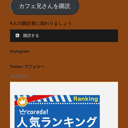
ル
カフェ兄さんを購読
ア
ド
4人の購読者に加わりましょう
レ
ス
購読する
Instagram
Twitter でフォロー
ツイート