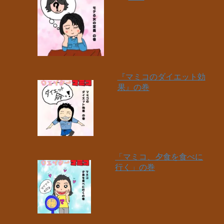
『マミコのダイエット効
果』の巻
「マミコ、夕食を食べに
行く」の巻