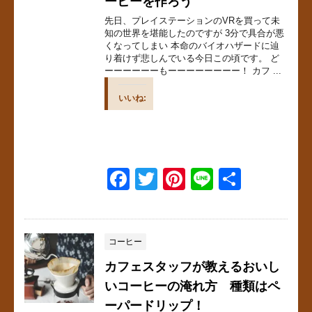
ーヒーを作ろう
先日、プレイステーションのVRを買って未
知の世界を堪能したのですが 3分で具合が悪
くなってしまい 本命のバイオハザードに辿
り着けず悲しんでいる今日この頃です。 ど
ーーーーーーもーーーーーーーー！ カフ ...
いいね:
F
T
Pi
Li
共
a
wi
nt
n
有
c
tt
er
e
e
er
e
コーヒー
b
st
カフェスタッフが教えるおいし
o
いコーヒーの淹れ方 種類はペ
ーパードリップ！