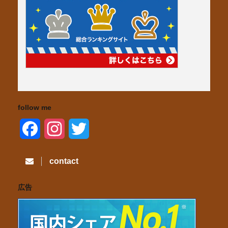
follow me
F
I
T
a
n
w
contact
c
s
i
広告
e
t
t
b
a
t