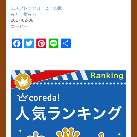
エスプレッソコーヒーの飲
み方、嗜み方
2017-02-06
コーヒー
F
T
Pi
Li
共
a
wi
nt
n
有
c
tt
er
e
e
er
e
b
st
o
o
k