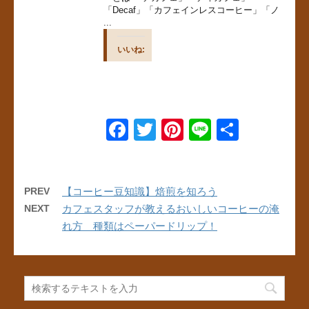
「Decaf」「カフェインレスコーヒー」「ノ
...
いいね:
F
T
Pi
Li
共
a
wi
nt
n
有
c
tt
er
e
e
er
e
PREV
【コーヒー豆知識】焙煎を知ろう
NEXT
カフェスタッフが教えるおいしいコーヒーの淹
b
st
れ方 種類はペーパードリップ！
o
o
k