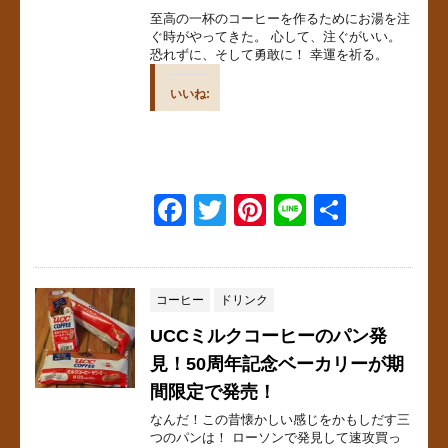
o
至高の一杯のコーヒーを作るためにお湯を注
k
ぐ時がやってきた。 心して、注ぐがいい。
恐れずに、そして勇敢に！ 幸運を祈る。
いいね:
F
T
Pi
Li
共
a
wi
nt
n
有
c
tt
er
e
e
er
e
コーヒー
ドリンク
b
st
UCCミルクコーヒーのパン発
o
見！50周年記念ベーカリーが期
間限定で発売！
o
なんだ！この昔懐かしい感じをかもしだす三
k
つのパンは！ ローソンで発見して速攻買っ